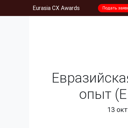
Eurasia CX Awards
Подать заяв
Евразийска
опыт (E
13 ок