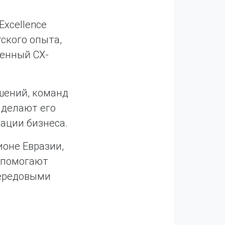
Excellence
ского опыта,
енный CX-
шений, команд
 делают его
ации бизнеса.
ионе Евразии,
 помогают
передовыми