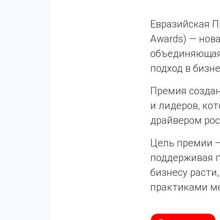
Евразийская П
Awards) — нов
объединяющая
подход в бизн
Премия создан
и лидеров, ко
драйвером рос
Цель премии —
поддерживая п
бизнесу расти
практиками м